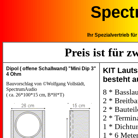
Spect
Ihr Spezialvertrieb f
Preis ist für 
Dipol ( offene Schallwand) "Mini Dip 3"
KIT Lauts
4 Ohm
besteht a
Bauvorschlag von ©Wolfgang Vollstädt,
SpectrumAudio
8 * Bassla
( ca. 26*100*15 cm, B*H*T)
2 * Breitb
2 * Bautei
2 * Termin
1 * Dichtu
1 * 6 Mete