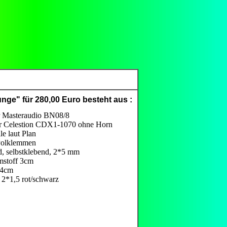
unge" für 280,00 Euro besteht aus :
er Masteraudio BN08/8
er Celestion CDX1-1070 ohne Horn
le laut Plan
 Polklemmen
d, selbstklebend, 2*5 mm
mstoff 3cm
s 4cm
 2*1,5 rot/schwarz