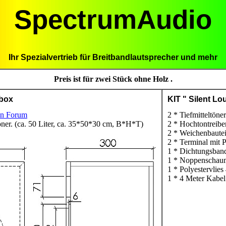
SpectrumAudio
Ihr Spezialvertrieb für Breitbandlautsprecher und mehr
Preis ist für zwei Stück ohne Holz .
xbox
KIT " Silent Lo
in Forum
2 * Tiefmitteltön
öner. (ca. 50 Liter, ca. 35*50*30 cm, B*H*T)
2 * Hochtontreib
2 * Weichenbautei
2 * Terminal mit
1 * Dichtungsban
1 * Noppenschau
1 * Polyestervlie
1 * 4 Meter Kabel