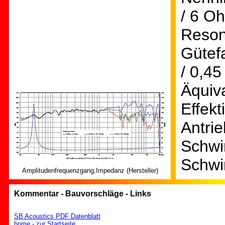
/ 6 O
Reson
Gütef
/ 0,45
Äquiv
Effek
Antrie
Schwi
Schwi
Amplitudenfrequenzgang,Impedanz (Hersteller)
Kommentar - Bauvorschläge - Links
SB Acoustics PDF Datenblatt
home - zur Startseite