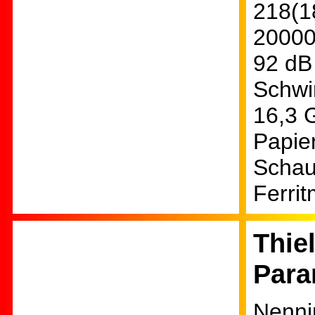
218(1
20000
92 dB
Schwi
16,3 
Papie
Schaum
Ferri
Thie
Para
Nenni