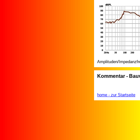
Amplituden/Impedanzfre
Kommentar - Bauv
home - zur Startseite