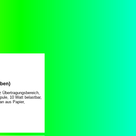
aben)
z Übertragungsbereich,
ule, 10 Watt belastbar,
n aus Papier,