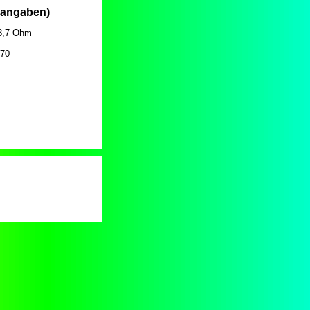
erangaben)
 3,7 Ohm
,70